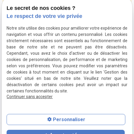
Le secret de nos cookies ?
Newsletter
Le respect de votre vie privée
Vous souhaitez être informé de notre activité ?
Notre site utilise des cookies pour améliorer votre expérience de
Inscrivez-vous à notre newsletter
navigation et vous offrir un contenu personnalisé. Les cookies
strictement nécessaires sont essentiels au fonctionnement de
base de notre site et ne peuvent pas être désactivés.
Cependant, vous avez le choix d'activer ou de désactiver les
cookies de personnalisation, de performance et de marketing
selon vos préférences. Vous pouvez modifier vos paramètres
Suivez-nous sur :
de cookies à tout moment en cliquant sur le lien 'Gestion des
cookies' situé en bas de notre site. Veuillez noter que la
désactivation de certains cookies peut avoir un impact sur
Mentions
Politique de
Plan du
certaines fonctionnalités du site.
Continuer sans accepter
légales
confidentialité
site
Gestion des cookies
Personnaliser
place
contact_page
phone