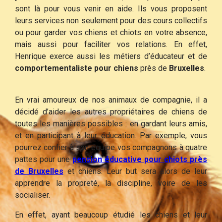
sont là pour vous venir en aide. Ils vous proposent
leurs services non seulement pour des cours collectifs
ou pour garder vos chiens et chiots en votre absence,
mais aussi pour faciliter vos relations. En effet,
Henrique exerce aussi les métiers d’éducateur et de
comportementaliste pour chiens
près de
Bruxelles
.
En vrai amoureux de nos animaux de compagnie, il a
décidé d’aider les autres propriétaires de chiens de
toutes les manières possibles : en gardant leurs amis,
et en participant à leur éducation. Par exemple, vous
pourrez confier à son équipe vos compagnons à quatre
pattes pour une
pension éducative pour chiots près
de Bruxelles
et chiens. Leur but sera alors de leur
apprendre la propreté, la discipline, voire de les
socialiser.
En effet, ayant beaucoup étudié les chiens et leur