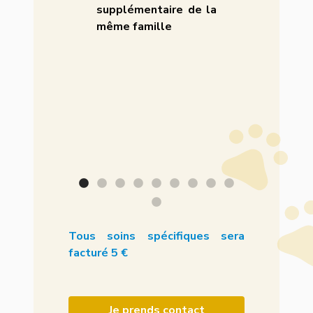
0h | de 10h à
supplémentaire de la
et le samed
11h :
même famille
18h)
hiots
5 € / h
et dimanche
2h :
Adultes
Tous soins spécifiques sera
facturé 5 €
Je prends contact