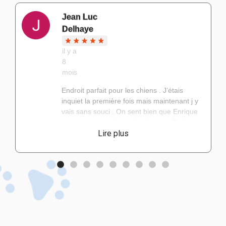
Jean Luc
Delhaye
il y a
8
mois
Endroit parfait pour les chiens . J’étais
inquiet la première fois mais maintenant j y
vais sans souci . On sent bien que Enrique
et son équipe adorent les chiens . Parfait
pour la socialisation dès chiens en tout cas
Lire plus
. Que ce soit pour la crèche ou la pension