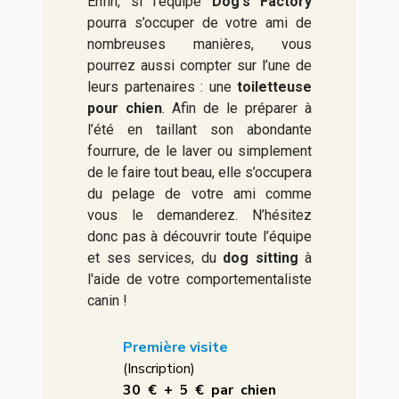
Enfin, si l’équipe
Dog's Factory
pourra s’occuper de votre ami de
nombreuses manières, vous
pourrez aussi compter sur l’une de
leurs partenaires : une
toiletteuse
pour chien
. Afin de le préparer à
l’été en taillant son abondante
fourrure, de le laver ou simplement
de le faire tout beau, elle s’occupera
du pelage de votre ami comme
vous le demanderez. N’hésitez
donc pas à découvrir toute l’équipe
et ses services, du
dog sitting
à
l'aide de votre comportementaliste
canin !
lectifs
Première visite
Parc
llectifs 17 €
(Inscription)
(Unique
et dimanche
30 € + 5 € par chien
mercredi de