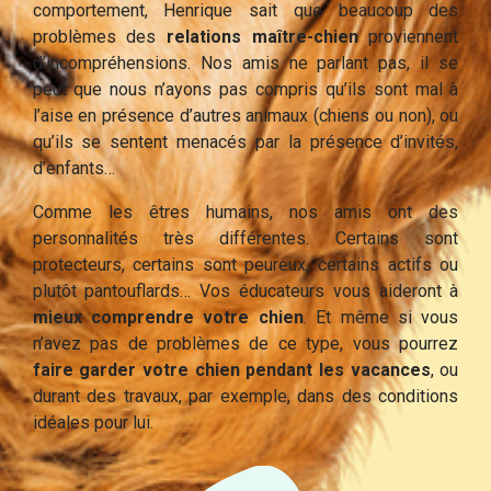
comportement, Henrique sait que beaucoup des
problèmes des
relations maître-chien
proviennent
d’incompréhensions. Nos amis ne parlant pas, il se
peut que nous n’ayons pas compris qu’ils sont mal à
l’aise en présence d’autres animaux (chiens ou non), ou
qu’ils se sentent menacés par la présence d’invités,
d’enfants…
Comme les êtres humains, nos amis ont des
personnalités très différentes. Certains sont
protecteurs, certains sont peureux, certains actifs ou
plutôt pantouflards… Vos éducateurs vous aideront à
mieux comprendre votre chien
. Et même si vous
n’avez pas de problèmes de ce type, vous pourrez
faire garder votre chien pendant les vacances
, ou
durant des travaux, par exemple, dans des conditions
idéales pour lui.