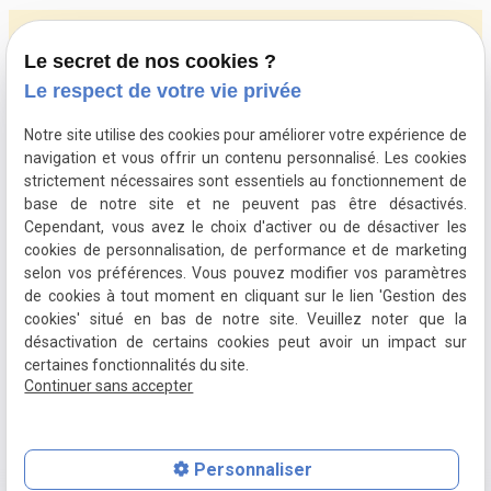
Le secret de nos cookies ?
Le respect de votre vie privée
Notre site utilise des cookies pour améliorer votre expérience de
navigation et vous offrir un contenu personnalisé. Les cookies
strictement nécessaires sont essentiels au fonctionnement de
02 580 13 56
base de notre site et ne peuvent pas être désactivés.
Cependant, vous avez le choix d'activer ou de désactiver les
9, Avenue de l'Artisanat 1420 Braine l'Alleud
cookies de personnalisation, de performance et de marketing
selon vos préférences. Vous pouvez modifier vos paramètres
Pension ouverte 7j/7
de cookies à tout moment en cliquant sur le lien 'Gestion des
cookies' situé en bas de notre site. Veuillez noter que la
Pour la crèche: du lundi au vendredi de 7h à 10h, de
désactivation de certains cookies peut avoir un impact sur
12h à 13h, et 16h à 18h.
certaines fonctionnalités du site.
Fermé samedi et dimanche.
Continuer sans accepter
Newsletter
Personnaliser
Vous souhaitez être informé de notre activité ?