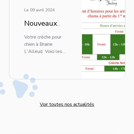
Le
09 avril 2024
Nouveaux
horaires
Votre crèche pour
chez Dog's
chien à Braine
L'Alleud Voici les
Factory pour
nouveaux horaires
les arrivées
pour amener ou
venir chercher votre
et les
chien chez Dog's
départs de
Factory ! Ces
nouveaux horaires
vos chiens
permettrons aux
Voir toutes nos actualités
équipes de mieux ...